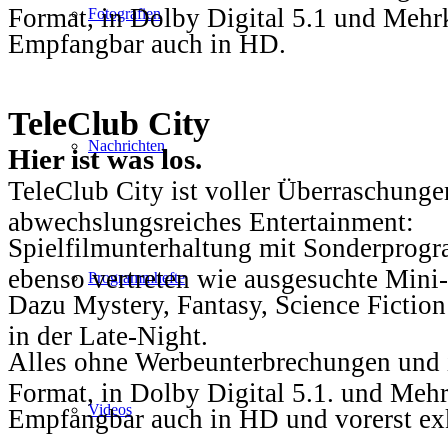
Format, in Dolby Digital 5.1 und Mehr
Fotografien
Empfangbar auch in HD.
TeleClub City
Nachrichten
Hier ist was los.
TeleClub City ist voller Überraschungen
abwechslungsreiches Entertainment:
Spielfilmunterhaltung mit Sonderprog
ebenso vertreten wie ausgesuchte Mini-
Programmhefte
Dazu Mystery, Fantasy, Science Fiction
in der Late-Night.
Alles ohne Werbeunterbrechungen und i
Format, in Dolby Digital 5.1. und Mehr
Videos
Empfangbar auch in HD und vorerst ex