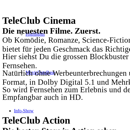
TeleClub Cinema
Die neuesten Filme. Zuerst.
Highlights
Ob Komödie, Romanze, Science-Fiction
bietet für jeden Geschmack das Richtig
Hier siehst Du die grossen Blockbuster
Fernsehen.
Natürlich ohne Werbeunterbrechungen u
MovieDataBase
Format, in Dolby Digital 5.1 und Mehr
So wird Fernsehen zum Erlebnis und d
Empfangbar auch in HD.
Info-Show
TeleClub Action