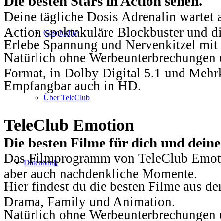
Die besten Stars in Action sehen.
Deine tägliche Dosis Adrenalin wartet 
Action spektakuläre Blockbuster und die
Geschichte
Erlebe Spannung und Nervenkitzel mit d
Natürlich ohne Werbeunterbrechungen u
Format, in Dolby Digital 5.1 und Mehr
Empfangbar auch in HD.
Über TeleClub
TeleClub Emotion
Die besten Filme für dich und dein
Das Filmprogramm von TeleClub Emotio
Datenbank
aber auch nachdenkliche Momente.
Hier findest du die besten Filme aus 
Drama, Family und Animation.
Natürlich ohne Werbeunterbrechungen u