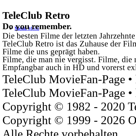
TeleClub Retro
Do you remember.
Menü
Menü
Die besten Filme der letzten Jahrzehnte
TeleClub Retro ist das Zuhause der Fil
Filme die uns geprägt haben.
Filme, die man nie vergisst. Filme, di
Empfangbar auch in HD und vorerst ex
TeleClub MovieFan-Page • h
TeleClub MovieFan-Page • 
Copyright © 1982 - 2020 
Copyright © 1999 - 2026 O
Alle Rechte vorbehalten