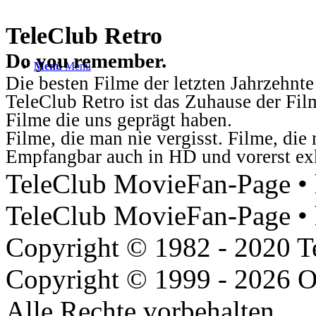
TeleClub Retro
Do you remember.
Menü
Menü
Die besten Filme der letzten Jahrzehnte
TeleClub Retro ist das Zuhause der Fil
Filme die uns geprägt haben.
Filme, die man nie vergisst. Filme, di
Empfangbar auch in HD und vorerst ex
TeleClub MovieFan-Page • h
TeleClub MovieFan-Page • 
Copyright © 1982 - 2020 
Copyright © 1999 - 2026 O
Alle Rechte vorbehalten