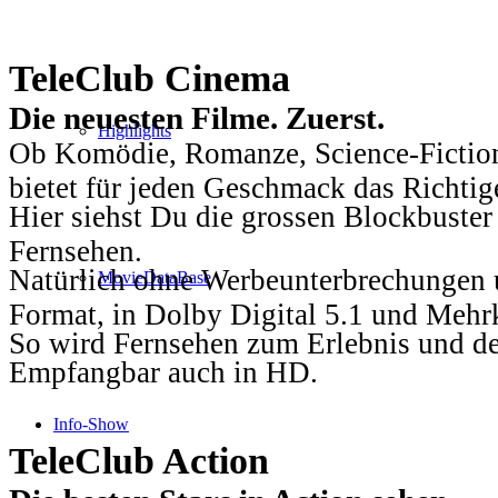
TeleClub Cinema
Die neuesten Filme. Zuerst.
Highlights
Ob Komödie, Romanze, Science-Fiction
bietet für jeden Geschmack das Richtig
Hier siehst Du die grossen Blockbuster
Fernsehen.
Natürlich ohne Werbeunterbrechungen u
MovieDataBase
Format, in Dolby Digital 5.1 und Mehr
So wird Fernsehen zum Erlebnis und d
Empfangbar auch in HD.
Info-Show
TeleClub Action