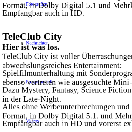
Format, in Dolby Digital 5.1 und Mehr
Fotografien
Empfangbar auch in HD.
TeleClub City
Nachrichten
Hier ist was los.
TeleClub City ist voller Überraschungen
abwechslungsreiches Entertainment:
Spielfilmunterhaltung mit Sonderprog
ebenso vertreten wie ausgesuchte Mini-
Programmhefte
Dazu Mystery, Fantasy, Science Fiction
in der Late-Night.
Alles ohne Werbeunterbrechungen und i
Format, in Dolby Digital 5.1. und Mehr
Videos
Empfangbar auch in HD und vorerst ex