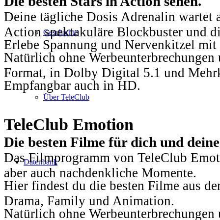
Die besten Stars in Action sehen.
Deine tägliche Dosis Adrenalin wartet 
Action spektakuläre Blockbuster und die
Geschichte
Erlebe Spannung und Nervenkitzel mit d
Natürlich ohne Werbeunterbrechungen u
Format, in Dolby Digital 5.1 und Mehr
Empfangbar auch in HD.
Über TeleClub
TeleClub Emotion
Die besten Filme für dich und dein
Das Filmprogramm von TeleClub Emotio
Datenbank
aber auch nachdenkliche Momente.
Hier findest du die besten Filme aus 
Drama, Family und Animation.
Natürlich ohne Werbeunterbrechungen u