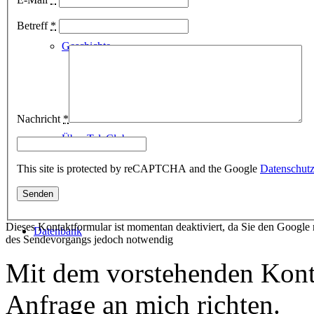
Betreff
*
Geschichte
Nachricht
*
Über TeleClub
This site is protected by reCAPTCHA and the Google
Datenschutzr
Dieses Kontaktformular ist momentan deaktiviert, da Sie den Google 
Datenbank
des Sendevorgangs jedoch notwendig
Mit dem vorstehenden Kont
Anfrage an mich richten.