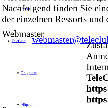
Nachfolgend finden Sie ein
Intern
der einzelnen Ressorts und 
Webmaster
webmaster@teleclu
TeleClub
Zustä
Anme
Inter
Programm
Tele
https
https
Hitparade