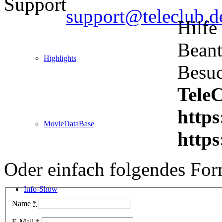
Support
support@teleclub.d
Hilfe
Beant
Highlights
Besuc
Tele
https
MovieDataBase
https
Oder einfach folgendes For
Info-Show
Name
*
E-Mail
*