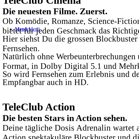
TeleClub Cinema
Die neuesten Filme. Zuerst.
Ob Komödie, Romanze, Science-Fiction
bietet für jeden Geschmack das Richtig
Menü
Menü
Hier siehst Du die grossen Blockbuster
Fernsehen.
Natürlich ohne Werbeunterbrechungen u
Format, in Dolby Digital 5.1 und Mehr
So wird Fernsehen zum Erlebnis und d
Empfangbar auch in HD.
TeleClub Action
Die besten Stars in Action sehen.
Deine tägliche Dosis Adrenalin wartet 
Action spektakuläre Blockbuster und die