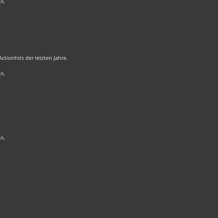
on.
tionhits der letzten Jahre.
on.
on.