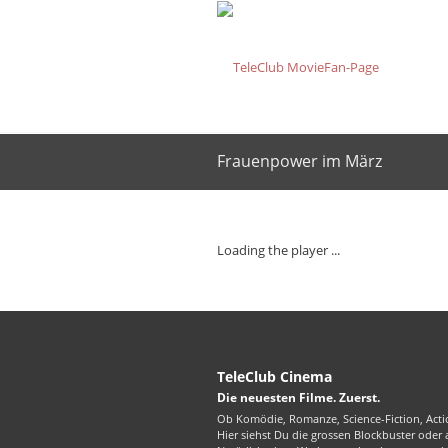
Frauenpower im März
Loading the player ...
TeleClub Cinema
Die neuesten Filme. Zuerst.
Ob Komödie, Romanze, Science-Fiction, Actio
Hier siehst Du die grossen Blockbuster oder