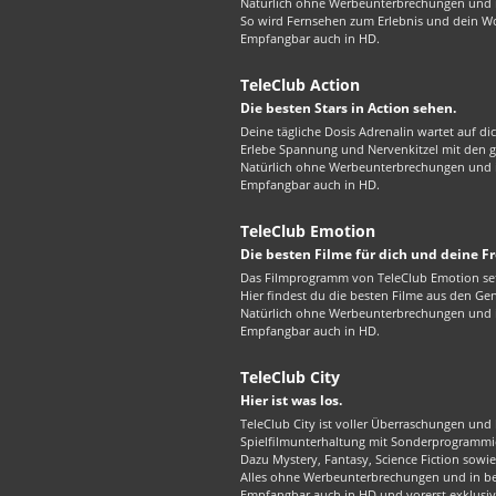
Natürlich ohne Werbeunterbrechungen und in
So wird Fernsehen zum Erlebnis und dein W
Empfangbar auch in HD.
TeleClub Action
Die besten Stars in Action sehen.
Deine tägliche Dosis Adrenalin wartet auf di
Erlebe Spannung und Nervenkitzel mit den gr
Natürlich ohne Werbeunterbrechungen und in
Empfangbar auch in HD.
TeleClub Emotion
Die besten Filme für dich und deine F
Das Filmprogramm von TeleClub Emotion set
Hier findest du die besten Filme aus den G
Natürlich ohne Werbeunterbrechungen und in
Empfangbar auch in HD.
TeleClub City
Hier ist was los.
TeleClub City ist voller Überraschungen und 
Spielfilmunterhaltung mit Sonderprogrammie
Dazu Mystery, Fantasy, Science Fiction sowie 
Alles ohne Werbeunterbrechungen und in best
Empfangbar auch in HD und vorerst exklusiv