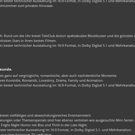
 bester technischer Ausstattung im 16:9-Format, in Dolby Digital 5.1 und Mehrkanalt
ohnzimmer zum privaten Kinosaal.
ch: Rund um die Uhr bietet TeleClub Action spektakuläre Blockbuster und die grössten Ac
össten Stars in ihren besten Filmen.
 bester technischer Ausstattung im 16:9-Format, in Dolby Digital 5.1 und Mehrkanalt
reunde.
zt ganz auf vergnügliche, romantische, aber auch nachdenkliche Momente.
enres Komödie, Romantik, Lovestory, Drama, Family und Animation.
 bester technischer Ausstattung im 16:9-Format, in Dolby Digital 5.1 und Mehrkanalt
bietet vielfältiges und abwechslungsreiches Entertainment:
rungen oder Themenspecials sind hier ebenso vertreten wie ausgesuchte Mini-Serien.
Fright-Night Horror mit Biss und Thrill in der Late-Night.
er technischer Ausstattung im 16:9 Format, in Dolby Digital 5.1. und Mehrkanalton.
 nur über Swisscom TV verfügbar.