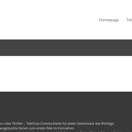
Homepage
Te
n oder Thriller – TeleClub Cinema bietet für jeden Geschmack das Richtige.
 ausgesuchte Serien zum ersten Mal im Fernsehen.