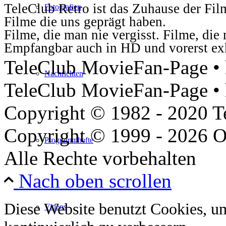
TeleClub Retro ist das Zuhause der Fil
Fotografien
Filme die uns geprägt haben.
Filme, die man nie vergisst. Filme, di
Empfangbar auch in HD und vorerst ex
TeleClub MovieFan-Page • h
Nachrichten
TeleClub MovieFan-Page • 
Copyright © 1982 - 2020 
Copyright © 1999 - 2026 O
Programmhefte
Alle Rechte vorbehalten
Nach oben scrollen
Diese Website benutzt Cookies, u
Videos