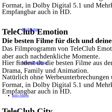
Format, in Dolby Digital 5.1 und Mehr
Empfangbar auch in HD.
TeleClub Emotion
Highlights
Die besten Filme für dich und dein
Das Filmprogramm von TeleClub Emotio
aber auch nachdenkliche Momente.
Hier findest du die besten Filme aus 
MovieDataBase
Drama, Family und Animation.
Natürlich ohne Werbeunterbrechungen u
Format, in Dolby Digital 5.1 und Mehr
Empfangbar auch in HD.
Info-Show
TeleClub City