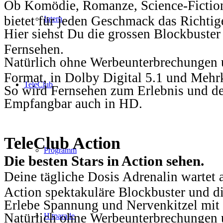
Ob Komödie, Romanze, Science-Fiction
bietet für jeden Geschmack das Richtig
Intern
Hier siehst Du die grossen Blockbuster
Fernsehen.
Natürlich ohne Werbeunterbrechungen u
Format, in Dolby Digital 5.1 und Mehr
TeleClub
So wird Fernsehen zum Erlebnis und d
Empfangbar auch in HD.
TeleClub Action
Programm
Die besten Stars in Action sehen.
Deine tägliche Dosis Adrenalin wartet 
Action spektakuläre Blockbuster und die
Erlebe Spannung und Nervenkitzel mit d
Natürlich ohne Werbeunterbrechungen u
Hitparade