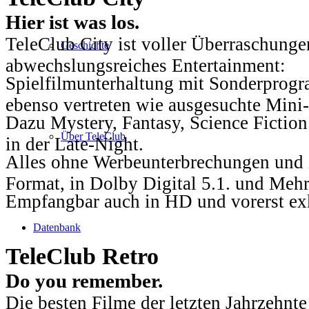
Hier ist was los.
TeleClub City ist voller Überraschungen
Geschichte
abwechslungsreiches Entertainment:
Spielfilmunterhaltung mit Sonderprog
ebenso vertreten wie ausgesuchte Mini-
Dazu Mystery, Fantasy, Science Fiction
Über TeleClub
in der Late-Night.
Alles ohne Werbeunterbrechungen und i
Format, in Dolby Digital 5.1. und Mehr
Empfangbar auch in HD und vorerst ex
Datenbank
TeleClub Retro
Do you remember.
Die besten Filme der letzten Jahrzehnte