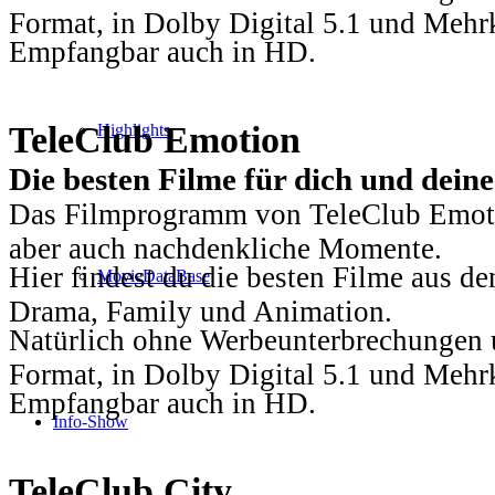
Format, in Dolby Digital 5.1 und Mehr
Empfangbar auch in HD.
TeleClub Emotion
Highlights
Die besten Filme für dich und dein
Das Filmprogramm von TeleClub Emotio
aber auch nachdenkliche Momente.
Hier findest du die besten Filme aus 
MovieDataBase
Drama, Family und Animation.
Natürlich ohne Werbeunterbrechungen u
Format, in Dolby Digital 5.1 und Mehr
Empfangbar auch in HD.
Info-Show
TeleClub City