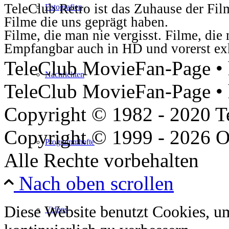
TeleClub Retro ist das Zuhause der Fil
Fotografien
Filme die uns geprägt haben.
Filme, die man nie vergisst. Filme, di
Empfangbar auch in HD und vorerst ex
TeleClub MovieFan-Page • h
Nachrichten
TeleClub MovieFan-Page • 
Copyright © 1982 - 2020 
Copyright © 1999 - 2026 O
Programmhefte
Alle Rechte vorbehalten
Nach oben scrollen
Diese Website benutzt Cookies, u
Videos