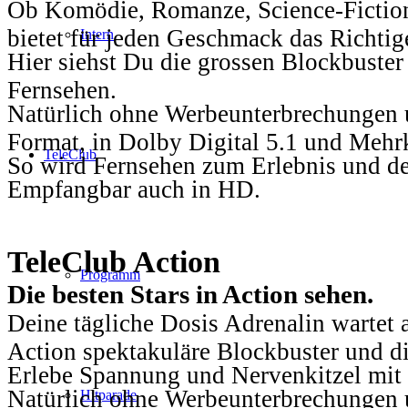
Ob Komödie, Romanze, Science-Fiction
bietet für jeden Geschmack das Richtig
Intern
Hier siehst Du die grossen Blockbuster
Fernsehen.
Natürlich ohne Werbeunterbrechungen u
Format, in Dolby Digital 5.1 und Mehr
TeleClub
So wird Fernsehen zum Erlebnis und d
Empfangbar auch in HD.
TeleClub Action
Programm
Die besten Stars in Action sehen.
Deine tägliche Dosis Adrenalin wartet 
Action spektakuläre Blockbuster und die
Erlebe Spannung und Nervenkitzel mit d
Natürlich ohne Werbeunterbrechungen u
Hitparade