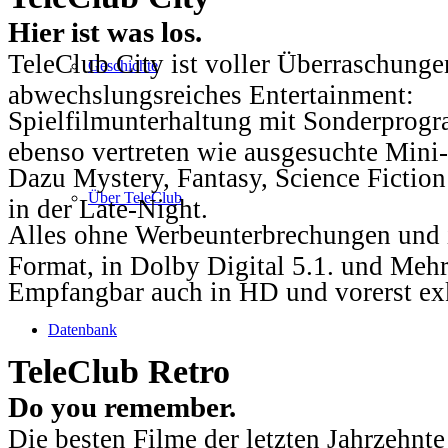
Hier ist was los.
TeleClub City ist voller Überraschungen
Geschichte
abwechslungsreiches Entertainment:
Spielfilmunterhaltung mit Sonderprog
ebenso vertreten wie ausgesuchte Mini-
Dazu Mystery, Fantasy, Science Fiction
Über TeleClub
in der Late-Night.
Alles ohne Werbeunterbrechungen und i
Format, in Dolby Digital 5.1. und Mehr
Empfangbar auch in HD und vorerst ex
Datenbank
TeleClub Retro
Do you remember.
Die besten Filme der letzten Jahrzehnte