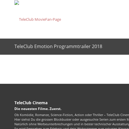
TeleClub Emotion Programmtrailer 2018
TeleClub Cinema
Die neuesten Filme. Zuerst.
Ob Komödie, Romanze, Science-Fiction, Action oder Thriller – TeleClub Cinem
Hier siehst Du die grossen Blockbuster oder ausgesuchte Serien zum ersten 
Natürlich ohne Werbeunterbrechungen und in bester technischer Ausstattung
So wird Fernsehen zum Erlebnis und dein Wohnzimmer zum privaten Kinosaa