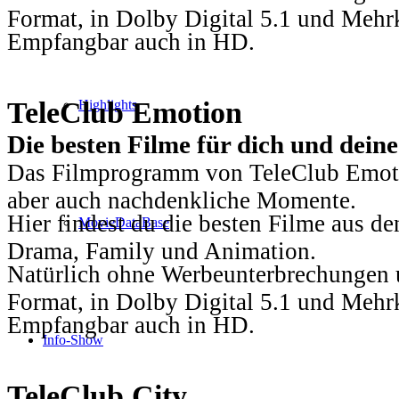
Format, in Dolby Digital 5.1 und Mehr
Empfangbar auch in HD.
TeleClub Emotion
Highlights
Die besten Filme für dich und dein
Das Filmprogramm von TeleClub Emotio
aber auch nachdenkliche Momente.
Hier findest du die besten Filme aus 
MovieDataBase
Drama, Family und Animation.
Natürlich ohne Werbeunterbrechungen u
Format, in Dolby Digital 5.1 und Mehr
Empfangbar auch in HD.
Info-Show
TeleClub City