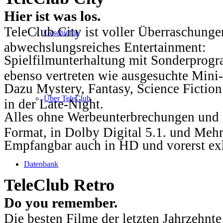
Hier ist was los.
TeleClub City ist voller Überraschungen
Geschichte
abwechslungsreiches Entertainment:
Spielfilmunterhaltung mit Sonderprog
ebenso vertreten wie ausgesuchte Mini-
Dazu Mystery, Fantasy, Science Fiction
Über TeleClub
in der Late-Night.
Alles ohne Werbeunterbrechungen und i
Format, in Dolby Digital 5.1. und Mehr
Empfangbar auch in HD und vorerst ex
Datenbank
TeleClub Retro
Do you remember.
Die besten Filme der letzten Jahrzehnte