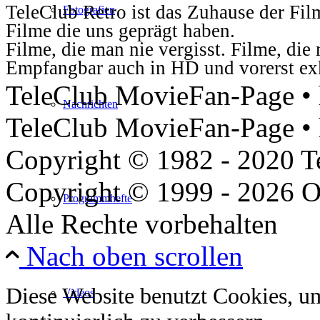
TeleClub Retro ist das Zuhause der Fil
Fotografien
Filme die uns geprägt haben.
Filme, die man nie vergisst. Filme, di
Empfangbar auch in HD und vorerst ex
TeleClub MovieFan-Page • h
Nachrichten
TeleClub MovieFan-Page • 
Copyright © 1982 - 2020 
Copyright © 1999 - 2026 O
Programmhefte
Alle Rechte vorbehalten
Nach oben scrollen
Diese Website benutzt Cookies, u
Videos