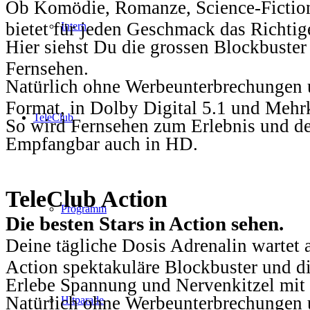
Ob Komödie, Romanze, Science-Fiction
bietet für jeden Geschmack das Richtig
Intern
Hier siehst Du die grossen Blockbuster
Fernsehen.
Natürlich ohne Werbeunterbrechungen u
Format, in Dolby Digital 5.1 und Mehr
TeleClub
So wird Fernsehen zum Erlebnis und d
Empfangbar auch in HD.
TeleClub Action
Programm
Die besten Stars in Action sehen.
Deine tägliche Dosis Adrenalin wartet 
Action spektakuläre Blockbuster und die
Erlebe Spannung und Nervenkitzel mit d
Natürlich ohne Werbeunterbrechungen u
Hitparade