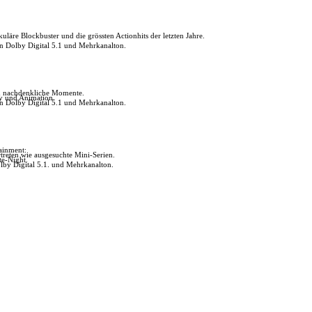
uläre Blockbuster und die grössten Actionhits der letzten Jahre.
in Dolby Digital 5.1 und Mehrkanalton.
ch nachdenkliche Momente.
ly und Animation.
in Dolby Digital 5.1 und Mehrkanalton.
tainment:
reten wie ausgesuchte Mini-Serien.
te-Night.
lby Digital 5.1. und Mehrkanalton.