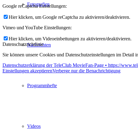
Fotografien
Google reCaptcha Einstellungen:
Hier klicken, um Google reCaptcha zu aktivieren/deaktivieren.
Vimeo und YouTube Einstellungen:
Hier klicken, um Videoeinbettungen zu aktivieren/deaktivieren.
Datenschutzrichtlinie
Nachrichten
Sie können unsere Cookies und Datenschutzeinstellungen im Detail in
Datenschutzerklärung der TeleClub MovieFan-Page • https://www.tel
Einstellungen akzeptieren
Verberge nur die Benachrichtigung
Programmhefte
Videos