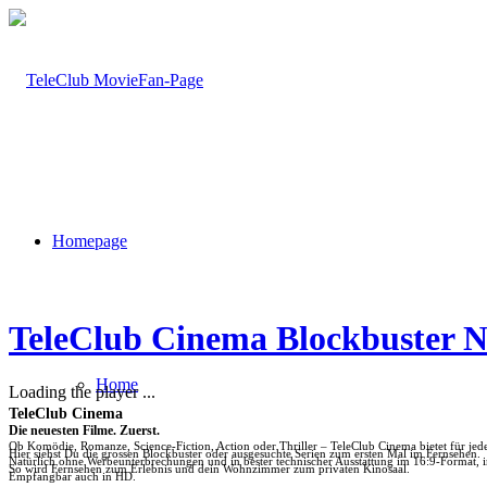
Homepage
TeleClub Cinema Blockbuster 
Home
Loading the player ...
TeleClub Cinema
Die neuesten Filme. Zuerst.
Ob Komödie, Romanze, Science-Fiction, Action oder Thriller – TeleClub Cinema bietet für je
Hier siehst Du die grossen Blockbuster oder ausgesuchte Serien zum ersten Mal im Fernsehen.
Natürlich ohne Werbeunterbrechungen und in bester technischer Ausstattung im 16:9-Format, 
So wird Fernsehen zum Erlebnis und dein Wohnzimmer zum privaten Kinosaal.
Empfangbar auch in HD.