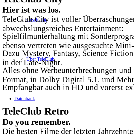
Hier ist was los.
TeleClub City ist voller Überraschungen
Geschichte
abwechslungsreiches Entertainment:
Spielfilmunterhaltung mit Sonderprog
ebenso vertreten wie ausgesuchte Mini-
Dazu Mystery, Fantasy, Science Fiction
Über TeleClub
in der Late-Night.
Alles ohne Werbeunterbrechungen und i
Format, in Dolby Digital 5.1. und Mehr
Empfangbar auch in HD und vorerst ex
Datenbank
TeleClub Retro
Do you remember.
Die besten Filme der letzten Jahrzehnte