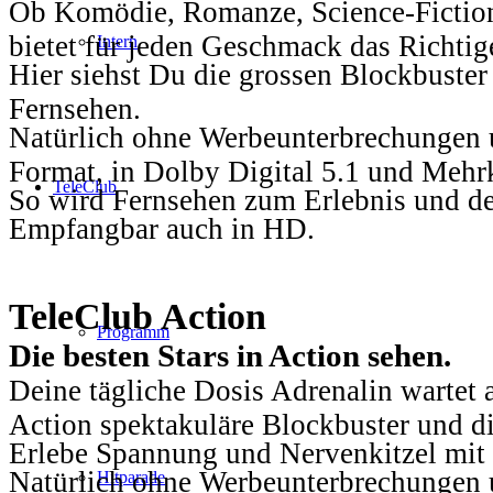
Ob Komödie, Romanze, Science-Fiction
bietet für jeden Geschmack das Richtig
Intern
Hier siehst Du die grossen Blockbuster
Fernsehen.
Natürlich ohne Werbeunterbrechungen u
Format, in Dolby Digital 5.1 und Mehr
TeleClub
So wird Fernsehen zum Erlebnis und d
Empfangbar auch in HD.
TeleClub Action
Programm
Die besten Stars in Action sehen.
Deine tägliche Dosis Adrenalin wartet 
Action spektakuläre Blockbuster und die
Erlebe Spannung und Nervenkitzel mit d
Natürlich ohne Werbeunterbrechungen u
Hitparade