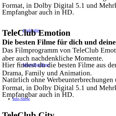
Format, in Dolby Digital 5.1 und Mehr
Empfangbar auch in HD.
TeleClub Emotion
Highlights
Die besten Filme für dich und dein
Das Filmprogramm von TeleClub Emotio
aber auch nachdenkliche Momente.
Hier findest du die besten Filme aus 
MovieDataBase
Drama, Family und Animation.
Natürlich ohne Werbeunterbrechungen u
Format, in Dolby Digital 5.1 und Mehr
Empfangbar auch in HD.
Info-Show
TeleClub City