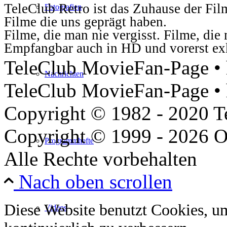
TeleClub Retro ist das Zuhause der Fil
Fotografien
Filme die uns geprägt haben.
Filme, die man nie vergisst. Filme, di
Empfangbar auch in HD und vorerst ex
TeleClub MovieFan-Page • h
Nachrichten
TeleClub MovieFan-Page • 
Copyright © 1982 - 2020 
Copyright © 1999 - 2026 O
Programmhefte
Alle Rechte vorbehalten
Nach oben scrollen
Diese Website benutzt Cookies, u
Videos