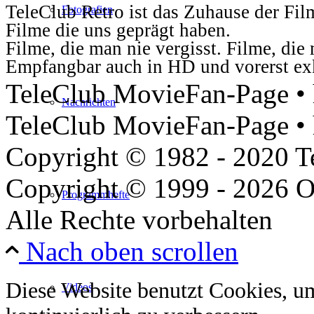
TeleClub Retro ist das Zuhause der Fil
Fotografien
Filme die uns geprägt haben.
Filme, die man nie vergisst. Filme, di
Empfangbar auch in HD und vorerst ex
TeleClub MovieFan-Page • h
Nachrichten
TeleClub MovieFan-Page • 
Copyright © 1982 - 2020 
Copyright © 1999 - 2026 O
Programmhefte
Alle Rechte vorbehalten
Nach oben scrollen
Diese Website benutzt Cookies, u
Videos