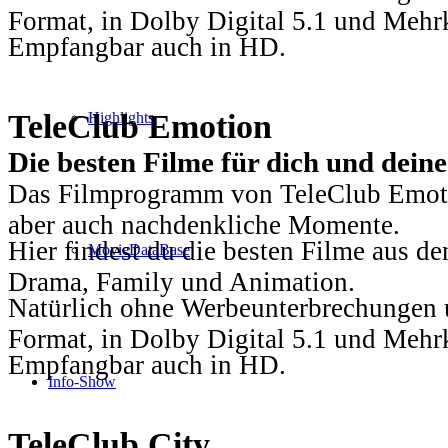
Format, in Dolby Digital 5.1 und Mehr
Empfangbar auch in HD.
TeleClub Emotion
Highlights
Die besten Filme für dich und dein
Das Filmprogramm von TeleClub Emotio
aber auch nachdenkliche Momente.
Hier findest du die besten Filme aus 
MovieDataBase
Drama, Family und Animation.
Natürlich ohne Werbeunterbrechungen u
Format, in Dolby Digital 5.1 und Mehr
Empfangbar auch in HD.
Info-Show
TeleClub City