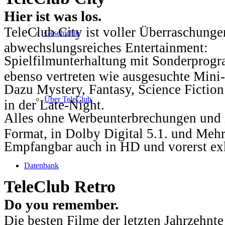
Hier ist was los.
TeleClub City ist voller Überraschungen
Geschichte
abwechslungsreiches Entertainment:
Spielfilmunterhaltung mit Sonderprog
ebenso vertreten wie ausgesuchte Mini-
Dazu Mystery, Fantasy, Science Fiction
Über TeleClub
in der Late-Night.
Alles ohne Werbeunterbrechungen und i
Format, in Dolby Digital 5.1. und Mehr
Empfangbar auch in HD und vorerst ex
Datenbank
TeleClub Retro
Do you remember.
Die besten Filme der letzten Jahrzehnte