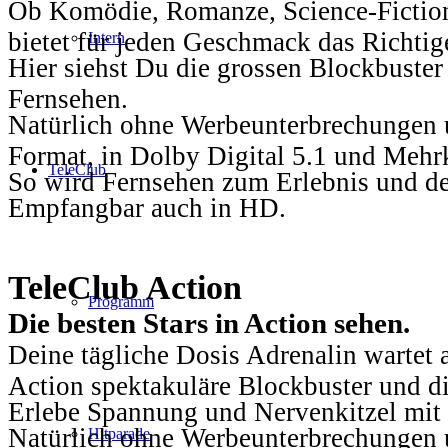
Ob Komödie, Romanze, Science-Fiction
bietet für jeden Geschmack das Richtig
Intern
Hier siehst Du die grossen Blockbuster
Fernsehen.
Natürlich ohne Werbeunterbrechungen u
Format, in Dolby Digital 5.1 und Mehr
TeleClub
So wird Fernsehen zum Erlebnis und d
Empfangbar auch in HD.
TeleClub Action
Programm
Die besten Stars in Action sehen.
Deine tägliche Dosis Adrenalin wartet 
Action spektakuläre Blockbuster und die
Erlebe Spannung und Nervenkitzel mit d
Natürlich ohne Werbeunterbrechungen u
Hitparade