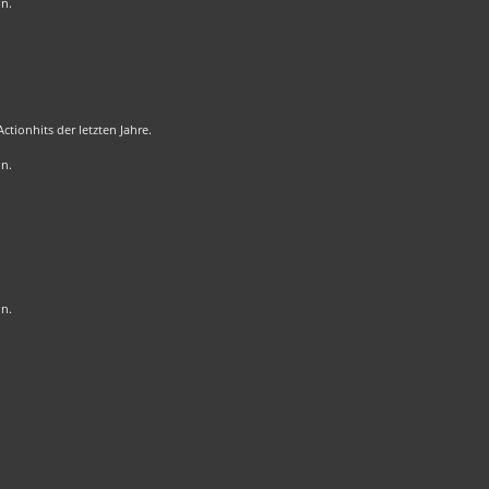
on.
tionhits der letzten Jahre.
on.
on.