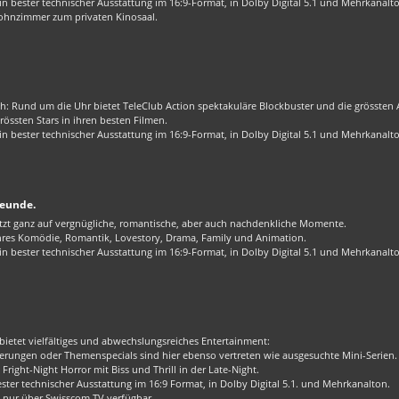
 bester technischer Ausstattung im 16:9-Format, in Dolby Digital 5.1 und Mehrkanalt
ohnzimmer zum privaten Kinosaal.
ch: Rund um die Uhr bietet TeleClub Action spektakuläre Blockbuster und die grössten Ac
össten Stars in ihren besten Filmen.
 bester technischer Ausstattung im 16:9-Format, in Dolby Digital 5.1 und Mehrkanalt
reunde.
zt ganz auf vergnügliche, romantische, aber auch nachdenkliche Momente.
enres Komödie, Romantik, Lovestory, Drama, Family und Animation.
 bester technischer Ausstattung im 16:9-Format, in Dolby Digital 5.1 und Mehrkanalt
bietet vielfältiges und abwechslungsreiches Entertainment:
rungen oder Themenspecials sind hier ebenso vertreten wie ausgesuchte Mini-Serien.
Fright-Night Horror mit Biss und Thrill in der Late-Night.
er technischer Ausstattung im 16:9 Format, in Dolby Digital 5.1. und Mehrkanalton.
 nur über Swisscom TV verfügbar.