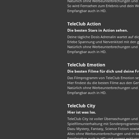
Natürlich ohne Werbeunterbrechungen und in
So wird Fernsehen zum Erlebnis und dein W
Empfangbar auch in HD.
TeleClub Action
Die besten Stars in Action sehen.
Deine tägliche Dosis Adrenalin wartet auf di
Erlebe Spannung und Nervenkitzel mit den gr
Natürlich ohne Werbeunterbrechungen und in
Empfangbar auch in HD.
TeleClub Emotion
Die besten Filme für dich und deine F
Das Filmprogramm von TeleClub Emotion set
Hier findest du die besten Filme aus den G
Natürlich ohne Werbeunterbrechungen und in
Empfangbar auch in HD.
TeleClub City
Hier ist was los.
TeleClub City ist voller Überraschungen und 
Spielfilmunterhaltung mit Sonderprogrammie
Dazu Mystery, Fantasy, Science Fiction sowie 
Alles ohne Werbeunterbrechungen und in best
Empfangbar auch in HD und vorerst exklusiv