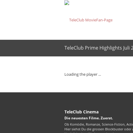
TeleClub Prime Highlights Juli 
Loading the player ...
TeleClub Cinema
Die neuesten Filme. Zuerst.
Ob Komödie, Romanze, Science-Fiction, Actio
Hier siehst Du die grossen Blockbuster oder