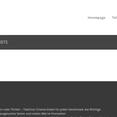
Homepage
Te
2015
n oder Thriller – TeleClub Cinema bietet für jeden Geschmack das Richtige.
 ausgesuchte Serien zum ersten Mal im Fernsehen.