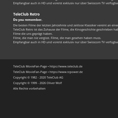
Empfangbar auch in HD und vorerst exklusiv nur über Swisscom TV verfügba
TeleClub Retro
Do you remember.
Die besten Filme der letzten Jahrzehnte und zeitlose Klassiker vereint an ein
TeleClub Retro ist das Zuhause der Filme, die Kinogeschichte geschrieben ha
Filme die uns geprägt haben.
Filme, die man nie vergisst. Filme, die man gesehen haben muss.
Empfangbar auch in HD und vorerst exklusiv nur über Swisscom TV verfügba
TeleClub MovieFan-Page • https://www.teleclub.de
TeleClub MovieFan-Page • https://www.tcpower.de
Copyright © 1982 - 2020 TeleClub AG
Copyright © 1999 - 2026 Oliver Wolf
Alle Rechte vorbehalten