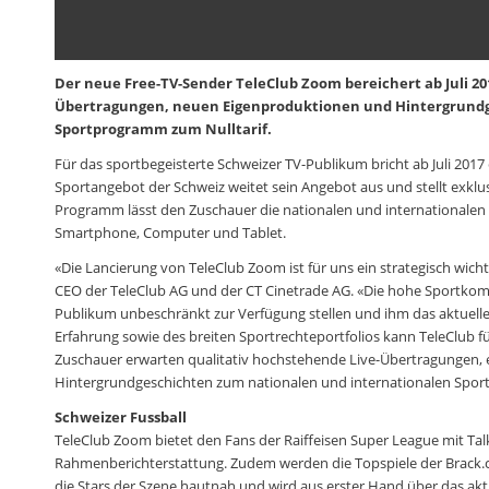
Der neue Free-TV-Sender TeleClub Zoom bereichert ab Juli 20
Übertragungen, neuen Eigenproduktionen und Hintergrundges
Sportprogramm zum Nulltarif.
Für das sportbegeisterte Schweizer TV-Publikum bricht ab Juli 201
Sportangebot der Schweiz weitet sein Angebot aus und stellt exklus
Programm lässt den Zuschauer die nationalen und internationalen 
Smartphone, Computer und Tablet.
«Die Lancierung von TeleClub Zoom ist für uns ein strategisch wicht
CEO der TeleClub AG und der CT Cinetrade AG. «Die hohe Sportkomp
Publikum unbeschränkt zur Verfügung stellen und ihm das aktuell
Erfahrung sowie des breiten Sportrechteportfolios kann TeleClub
Zuschauer erwarten qualitativ hochstehende Live-Übertragungen,
Hintergrundgeschichten zum nationalen und internationalen Sp
Schweizer Fussball
TeleClub Zoom bietet den Fans der Raiffeisen Super League mit Ta
Rahmenberichterstattung. Zudem werden die Topspiele der Brack.ch
die Stars der Szene hautnah und wird aus erster Hand über das akt