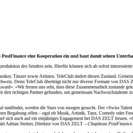
ostFinance eine Kooperation ein und baut damit seinen Unterhal
duktion des Senders sein. Hierfür können sich ab sofort interessier
n, Musiker, Tänzer sowie Artisten. TeleClub ändert diesen Zustand. G
der Schweiz. Denn TeleClub überträgt nicht nur diverse Formate von
Award». «Wir freuen uns sehr, dass diese Zusammenarbeit zustande gek
r den richtigen Partner gefunden, um gemeinsam Nachwuchstalente zu f
stattfindet, werden die Stars von morgen gesucht. Der «Swiss Talent 
ichen Begabung offen – egal ob Musik, Artistik, Tanz, Comedy oder Fre
arf sich auch auf ein einjähriges Engagement bei DAS ZELT freuen. 
klärt Adrian Steiner, Direktor von DAS ZELT –
Chapiteau PostFinance