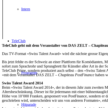
Intern
TeleClub
TeleClub geht mit dem Veranstalter von DAS ZELT – Chapiteau P
Das TV-Format «Swiss Talent Award» wird die nächste grosse Eigenpro
Bis jetzt fehlte es der Schweiz an einer Plattform für Komödiante
sofort zum Sprachrohr und Sprungbrett für Künstler aller Art in 
TeleClub Prime, sondern produziert auch selbst – den «Swiss Talent 
Programm
«mit dem Veranstalter DAS ZELT –
Chapiteau PostFinance
haben wi
Swiss Talent Award 2014
Beim «Swiss Talent Award 2014», der in diesem Jahr zum zweiten Mal 
Altersbeschränkung. Dieser ist für jedermann mit einer bühnentaugl
Höhe von 10’000 Franken, gesponsert von PostFinance, sondern er d
geschrieben wird, unterscheiden wir uns von anderen Formaten», er
Hitparade