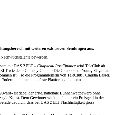
tungsbereich mit weiteren exklusiven Sendungen aus.
te Nachwuchstalente bewerben.
emeinsam mit DAS ZELT –
Chapiteau PostFinance
wird TeleClub ab
 DAS ZELT wie den «Comedy Club», «Die Gala» oder «Young Stage» auf
ommen ist», so die Programmleiterin von TeleClub , Claudia Lässer,
ördern und ihnen eine feste Plattform zu bieten.»
Award» ist dabei der erste, nationale Bühnenwettbewerb ohne
estyle Kunst. Dem Gewinner winkt nicht nur ein Preisgeld in der
«Gerade dadurch, dass bei DAS ZELT Nachhaltigkeit gross
.