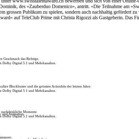
Video unter www.swisstalentaward.ch bewerben und sich von einer Onl
Dominik, des «Zauberduo Domenico», antritt. «Die Teilnahme am «Swis
nem grossen Publikum zu spielen, sondern auch nachhaltig gefördert zu 
Award» auf TeleClub Prime mit Christa Rigozzi als Gastgeberin. Das F
den Geschmack das Richtige.
in Dolby Digital 5.1 und Mehrkanalton.
uläre Blockbuster und die grössten Actionhits der letzten Jahre.
in Dolby Digital 5.1 und Mehrkanalton.
ch nachdenkliche Momente.
ly und Animation.
in Dolby Digital 5.1 und Mehrkanalton.
tainment: