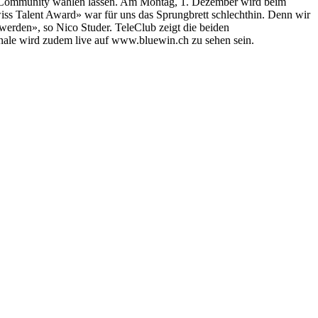
ine-Community wählen lassen. Am Montag, 1. Dezember wird beim
s Talent Award» war für uns das Sprungbrett schlechthin. Denn wir
werden», so Nico Studer. TeleClub zeigt die beiden
inale wird zudem live auf www.bluewin.ch zu sehen sein.