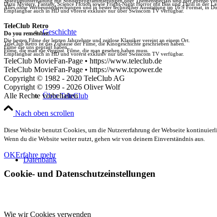
Spielfilmunterhaltung mit Sonderprogrammierungen oder Themenspecials sind hier ebenso vert
Dazu Mystery, Fantasy, Science Fiction sowie Fright-Night Horror mit Biss und Thrill in der La
Alles ohne Werbeunterbrechungen und in bester technischer Ausstattung im 16:9 Format, in Do
Empfangbar auch in HD und vorerst exklusiv nur über Swisscom TV verfügbar.
TeleClub Retro
Geschichte
Do you remember.
Die besten Filme der letzten Jahrzehnte und zeitlose Klassiker vereint an einem Ort.
TeleClub Retro ist das Zuhause der Filme, die Kinogeschichte geschrieben haben.
Filme die uns geprägt haben.
Filme, die man nie vergisst. Filme, die man gesehen haben muss.
Empfangbar auch in HD und vorerst exklusiv nur über Swisscom TV verfügbar.
TeleClub MovieFan-Page • https://www.teleclub.de
TeleClub MovieFan-Page • https://www.tcpower.de
Copyright © 1982 - 2020 TeleClub AG
Copyright © 1999 - 2026 Oliver Wolf
Alle Rechte vorbehalten
Über TeleClub
Nach oben scrollen
Diese Website benutzt Cookies, um die Nutzererfahrung der Webseite kontinuierli
Wenn du die Website weiter nutzt, gehen wir von deinem Einverständnis aus.
OK
Erfahre mehr
Datenbank
Cookie- und Datenschutzeinstellungen
Wie wir Cookies verwenden