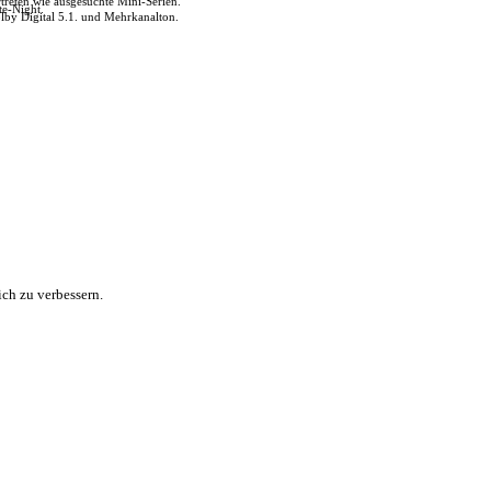
reten wie ausgesuchte Mini-Serien.
te-Night.
lby Digital 5.1. und Mehrkanalton.
ch zu verbessern.