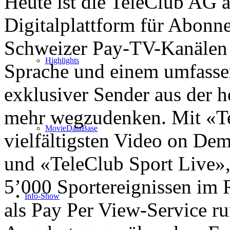
Heute ist die TeleClub AG a
Digitalplattform für Abonn
Schweizer Pay-TV-Kanälen i
Highlights
Sprache und einem umfasse
exklusiver Sender aus der h
mehr wegzudenken. Mit «T
MovieDataBase
vielfältigsten Video on De
und «TeleClub Sport Live»,
5’000 Sportereignissen im 
Info-Show
als Pay Per View-Service ru