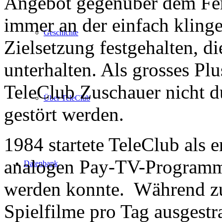
Angebot gegenüber dem Fe
immer an der einfach kling
Geschichte
Zielsetzung festgehalten, d
unterhalten. Als grosses Plu
TeleClub Zuschauer nicht 
Über TeleClub
gestört werden.
1984 startete TeleClub als 
analogen Pay-TV-Programm,
Datenbank
werden konnte. Während zu
Spielfilme pro Tag ausgestr