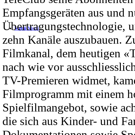
Empfangsgeräten aus und nu
Übertragungstechnologie, 
Menü
Menü
zehn Kanäle auszubauen. Z
Filmkanal, dem heutigen «
nach wie vor ausschliesslic
TV-Premieren widmet, kamen
Filmprogramm mit einem ho
Spielfilmangebot, sowie ach
die sich aus Kinder- und F
Dokumentationen sowie Spo