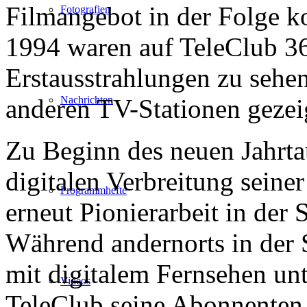
Filmangebot in der Folge ko
Fotografien
1994 waren auf TeleClub 36
Erstausstrahlungen zu sehen
anderen TV-Stationen gezei
Nachrichten
Zu Beginn des neuen Jahrtau
digitalen Verbreitung seine
Programmhefte
erneut Pionierarbeit in der
Während andernorts in der 
mit digitalem Fernsehen un
Videos
TeleClub seine Abonnenten