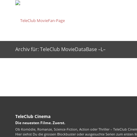
Archiv für: TeleClub MovieDataBase –L–
TeleClub Cinema
Die neuesten Filme. Zuerst.
Ob Komödie, Romanze, Science-Fiction, Action oder Thriller – TeleClub Cinem
Hier siehst Du die grossen Blockbuster oder ausgesuchte Serien zum ersten 