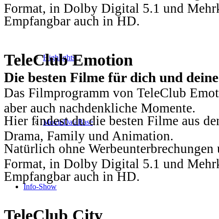
Format, in Dolby Digital 5.1 und Mehr
Empfangbar auch in HD.
TeleClub Emotion
Highlights
Die besten Filme für dich und dein
Das Filmprogramm von TeleClub Emotio
aber auch nachdenkliche Momente.
Hier findest du die besten Filme aus 
MovieDataBase
Drama, Family und Animation.
Natürlich ohne Werbeunterbrechungen u
Format, in Dolby Digital 5.1 und Mehr
Empfangbar auch in HD.
Info-Show
TeleClub City