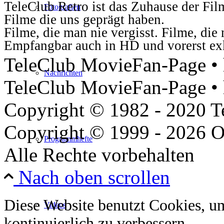
TeleClub Retro ist das Zuhause der Fil
Fotografien
Filme die uns geprägt haben.
Filme, die man nie vergisst. Filme, di
Empfangbar auch in HD und vorerst ex
TeleClub MovieFan-Page • h
Nachrichten
TeleClub MovieFan-Page • 
Copyright © 1982 - 2020 
Copyright © 1999 - 2026 O
Programmhefte
Alle Rechte vorbehalten
Nach oben scrollen
Diese Website benutzt Cookies, u
Videos
kontinuierlich zu verbessern.