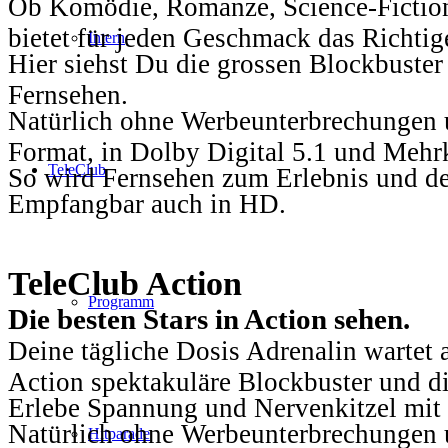
Ob Komödie, Romanze, Science-Fiction
bietet für jeden Geschmack das Richtig
Intern
Hier siehst Du die grossen Blockbuster
Fernsehen.
Natürlich ohne Werbeunterbrechungen u
Format, in Dolby Digital 5.1 und Mehr
TeleClub
So wird Fernsehen zum Erlebnis und d
Empfangbar auch in HD.
TeleClub Action
Programm
Die besten Stars in Action sehen.
Deine tägliche Dosis Adrenalin wartet 
Action spektakuläre Blockbuster und die
Erlebe Spannung und Nervenkitzel mit d
Natürlich ohne Werbeunterbrechungen u
Hitparade