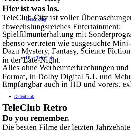
Hier ist was los.
TeleClub City ist voller Überraschungen
Geschichte
abwechslungsreiches Entertainment:
Spielfilmunterhaltung mit Sonderprog
ebenso vertreten wie ausgesuchte Mini-
Dazu Mystery, Fantasy, Science Fiction
Über TeleClub
in der Late-Night.
Alles ohne Werbeunterbrechungen und i
Format, in Dolby Digital 5.1. und Mehr
Empfangbar auch in HD und vorerst ex
Datenbank
TeleClub Retro
Do you remember.
Die besten Filme der letzten Jahrzehnte