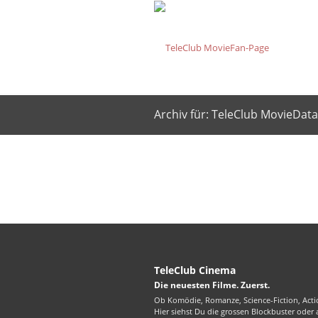
Archiv für: TeleClub MovieDat
TeleClub Cinema
Die neuesten Filme. Zuerst.
Ob Komödie, Romanze, Science-Fiction, Actio
Hier siehst Du die grossen Blockbuster oder