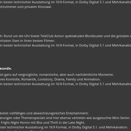
 bester technischer Ausstattung im 16:9-Format, in Dolby Digital 5.1 und Mehrkanalt
ohnzimmer zum privaten Kinosaal.
ch: Rund um die Uhr bietet TeleClub Action spektakuläre Blockbuster und die grössten Ac
össten Stars in ihren besten Filmen.
 bester technischer Ausstattung im 16:9-Format, in Dolby Digital 5.1 und Mehrkanalt
reunde.
zt ganz auf vergnügliche, romantische, aber auch nachdenkliche Momente.
enres Komödie, Romantik, Lovestory, Drama, Family und Animation.
 bester technischer Ausstattung im 16:9-Format, in Dolby Digital 5.1 und Mehrkanalt
bietet vielfältiges und abwechslungsreiches Entertainment:
rungen oder Themenspecials sind hier ebenso vertreten wie ausgesuchte Mini-Serien.
Fright-Night Horror mit Biss und Thrill in der Late-Night.
er technischer Ausstattung im 16:9 Format, in Dolby Digital 5.1. und Mehrkanalton.