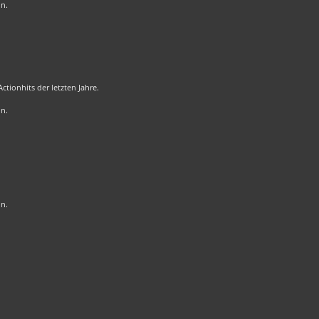
on.
tionhits der letzten Jahre.
on.
on.