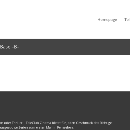
Homepage
Te
aBase –B–
n oder Thriller – TeleClub Cinema bietet für jeden Geschmack das Richtige.
 ausgesuchte Serien zum ersten Mal im Fernsehen.