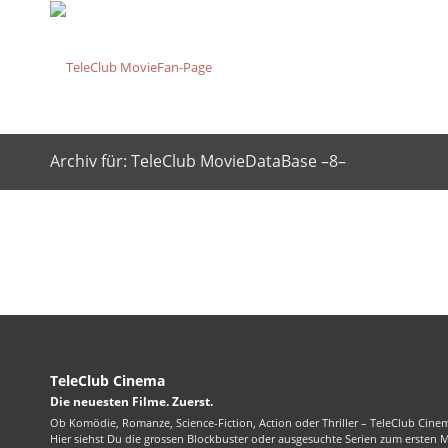
Archiv für: TeleClub MovieDataBase –8–
TeleClub Cinema
Die neuesten Filme. Zuerst.
Ob Komödie, Romanze, Science-Fiction, Action oder Thriller – TeleClub Cinem
Hier siehst Du die grossen Blockbuster oder ausgesuchte Serien zum ersten 