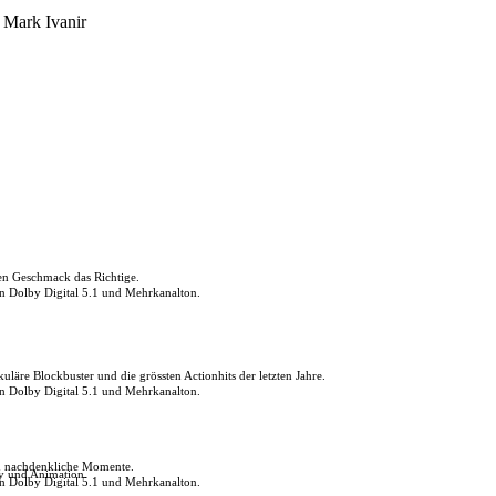
 Mark Ivanir
den Geschmack das Richtige.
in Dolby Digital 5.1 und Mehrkanalton.
uläre Blockbuster und die grössten Actionhits der letzten Jahre.
in Dolby Digital 5.1 und Mehrkanalton.
ch nachdenkliche Momente.
ly und Animation.
in Dolby Digital 5.1 und Mehrkanalton.