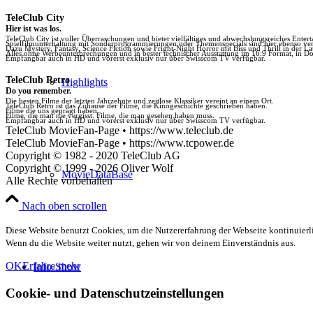
TeleClub City
Hier ist was los.
TeleClub City ist voller Überraschungen und bietet vielfältiges und abwechslungsreiches Enter
Spielfilmunterhaltung mit Sonderprogrammierungen oder Themenspecials sind hier ebenso vert
Dazu Mystery, Fantasy, Science Fiction sowie Fright-Night Horror mit Biss und Thrill in der La
Alles ohne Werbeunterbrechungen und in bester technischer Ausstattung im 16:9 Format, in Do
Empfangbar auch in HD und vorerst exklusiv nur über Swisscom TV verfügbar.
TeleClub Retro
Highlights
Do you remember.
Die besten Filme der letzten Jahrzehnte und zeitlose Klassiker vereint an einem Ort.
TeleClub Retro ist das Zuhause der Filme, die Kinogeschichte geschrieben haben.
Filme die uns geprägt haben.
Filme, die man nie vergisst. Filme, die man gesehen haben muss.
Empfangbar auch in HD und vorerst exklusiv nur über Swisscom TV verfügbar.
TeleClub MovieFan-Page • https://www.teleclub.de
TeleClub MovieFan-Page • https://www.tcpower.de
Copyright © 1982 - 2020 TeleClub AG
Copyright © 1999 - 2026 Oliver Wolf
MovieDataBase
Alle Rechte vorbehalten
Nach oben scrollen
Diese Website benutzt Cookies, um die Nutzererfahrung der Webseite kontinuierli
Wenn du die Website weiter nutzt, gehen wir von deinem Einverständnis aus.
OK
Erfahre mehr
Info-Show
Cookie- und Datenschutzeinstellungen