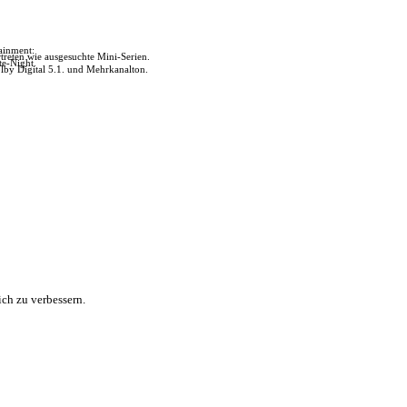
tainment:
reten wie ausgesuchte Mini-Serien.
te-Night.
lby Digital 5.1. und Mehrkanalton.
ch zu verbessern.