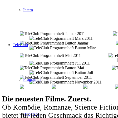
Intern
TeleClub
Programm
Die neuesten Filme. Zuerst.
Ob Komödie, Romanze, Science-Fiction
bietet für jeden Geschmack das Richtig
Hitparade