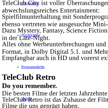
TeleClub City ist voller Überraschungen
Fotografien
abwechslungsreiches Entertainment:
Spielfilmunterhaltung mit Sonderprog
ebenso vertreten wie ausgesuchte Mini-
Dazu Mystery, Fantasy, Science Fiction
Nachrichten
in der Late-Night.
Alles ohne Werbeunterbrechungen und i
Format, in Dolby Digital 5.1. und Mehr
Empfangbar auch in HD und vorerst ex
Programmhefte
TeleClub Retro
Do you remember.
Die besten Filme der letzten Jahrzehnte
TeleClub Retro ist das Zuhause der Fil
Videos
Filme die uns geprägt haben.