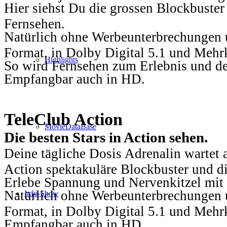
Hier siehst Du die grossen Blockbuster
Fernsehen.
Natürlich ohne Werbeunterbrechungen u
Format, in Dolby Digital 5.1 und Mehr
Highlights
So wird Fernsehen zum Erlebnis und d
Empfangbar auch in HD.
TeleClub Action
MovieDataBase
Die besten Stars in Action sehen.
Deine tägliche Dosis Adrenalin wartet 
Action spektakuläre Blockbuster und die
Erlebe Spannung und Nervenkitzel mit d
Natürlich ohne Werbeunterbrechungen u
Info-Show
Format, in Dolby Digital 5.1 und Mehr
Empfangbar auch in HD.