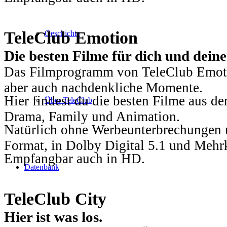
TeleClub Emotion
Geschichte
Die besten Filme für dich und dein
Das Filmprogramm von TeleClub Emotio
aber auch nachdenkliche Momente.
Hier findest du die besten Filme aus 
Über TeleClub
Drama, Family und Animation.
Natürlich ohne Werbeunterbrechungen u
Format, in Dolby Digital 5.1 und Mehr
Empfangbar auch in HD.
Datenbank
TeleClub City
Hier ist was los.