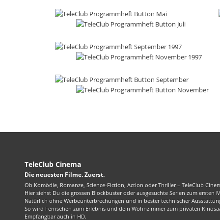
TeleClub Cinema
Die neuesten Filme. Zuerst.
Ob Komödie, Romanze, Science-Fiction, Action oder Thriller – TeleClub Cinem
Hier siehst Du die grossen Blockbuster oder ausgesuchte Serien zum ersten 
Natürlich ohne Werbeunterbrechungen und in bester technischer Ausstattung
So wird Fernsehen zum Erlebnis und dein Wohnzimmer zum privaten Kinosaa
Empfangbar auch in HD.